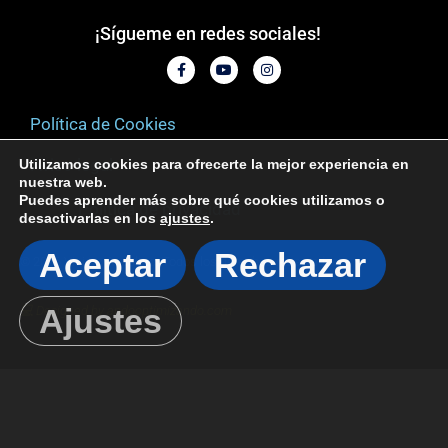
¡Sígueme en redes sociales!
Política de Cookies
Aviso legal
Utilizamos cookies para ofrecerte la mejor experiencia en
nuestra web.
Puedes aprender más sobre qué cookies utilizamos o
Política de privacidad
desactivarlas en los
ajustes
.
Aceptar
Rechazar
© 2026 Viajero Andulero. Todos los derechos reservados
Ajustes
💻 Designed by andooptimizando.com