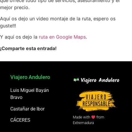
que ofrece todo tipo de servicios, asesoramiento y el
mejor precio.
Aquí os dejo un video montaje de la ruta, espero os
guste!!!
Y aquí os dejo la
ruta en Google Maps
.
¡Comparte esta entrada!
Viajero Andulero
Luis Miguel Bayán
Bravo
Castañar de Ibor
Made with
from
CÁCERES
Extremadura