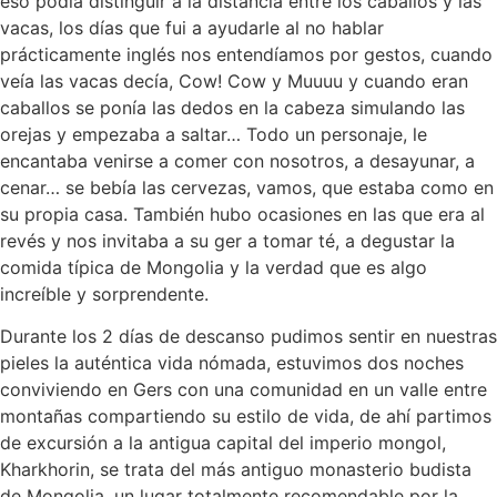
eso podía distinguir a la distancia entre los caballos y las
vacas, los días que fui a ayudarle al no hablar
prácticamente inglés nos entendíamos por gestos, cuando
veía las vacas decía, Cow! Cow y Muuuu y cuando eran
caballos se ponía las dedos en la cabeza simulando las
orejas y empezaba a saltar… Todo un personaje, le
encantaba venirse a comer con nosotros, a desayunar, a
cenar… se bebía las cervezas, vamos, que estaba como en
su propia casa. También hubo ocasiones en las que era al
revés y nos invitaba a su ger a tomar té, a degustar la
comida típica de Mongolia y la verdad que es algo
increíble y sorprendente.
Durante los 2 días de descanso pudimos sentir en nuestras
pieles la auténtica vida nómada, estuvimos dos noches
conviviendo en Gers con una comunidad en un valle entre
montañas compartiendo su estilo de vida, de ahí partimos
de excursión a la antigua capital del imperio mongol,
Kharkhorin, se trata del más antiguo monasterio budista
de Mongolia, un lugar totalmente recomendable por la