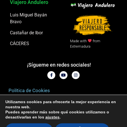
Viajero Andulero
Luis Miguel Bayán
Bravo
Castañar de Ibor
Made with
from
CÁCERES
Extremadura
¡Sígueme en redes sociales!
Política de Cookies
Aviso legal
Utilizamos cookies para ofrecerte la mejor experiencia en
nuestra web.
Puedes aprender más sobre qué cookies utilizamos o
Política de privacidad
desactivarlas en los
ajustes
.