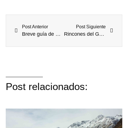
Post Anterior
Post Siguiente
Breve guía de Estambul y Capadocia.
Rincones del Geoparque Villuercas-Ibores-Jara a vista de pájaro, 2º Parte.
Post relacionados: