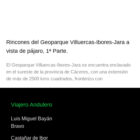
Rincones del Geoparque Villuercas-Ibores-Jara a
vista de pájaro, 1ª Parte.
El Geoparque Villuercas-Ibores-Jara se encuentra enclavado
en el sureste de la provincia de Cáceres, con una extensión
de más de 2500 kms cuadrados, fronterizo con
Viajero Andulero
Luis Miguel Bayán
Bravo
Castañar de Ibor