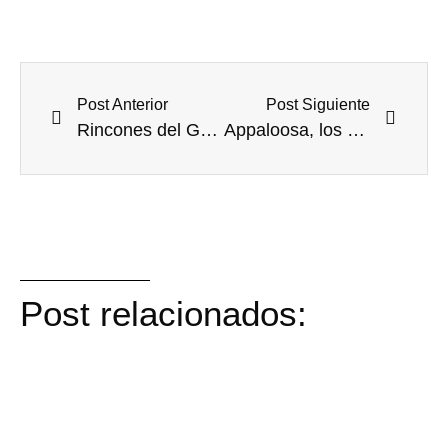
Post Anterior
Post Siguiente
Rincones del Geoparque Villuercas-Ibores-Jara a vista de pájaro, 1ª Parte.
Appaloosa, los caballos indígenas de Kirguistán.
Post relacionados: