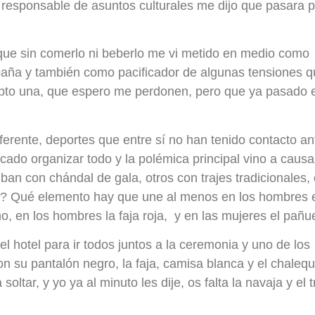
 responsable de asuntos culturales me dijo que pasara po
rque sin comerlo ni beberlo me vi metido en medio como
spaña y también como pacificador de algunas tensiones 
epto una, que espero me perdonen, pero que ya pasado e
iferente, deportes que entre sí no han tenido contacto a
do organizar todo y la polémica principal vino a causa
ban con chándal de gala, otros con trajes tradicionales,
a? Qué elemento hay que une al menos en los hombres e
, en los hombres la faja roja, y en las mujeres el pañue
l hotel para ir todos juntos a la ceremonia y uno de los
con su pantalón negro, la faja, camisa blanca y el chale
ltar, y yo ya al minuto les dije, os falta la navaja y el t