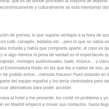
entral, que es de donde proceden la mayoría de deporte
 económicamente y culturalmente se está intentando dar
ación de prensa, lo que supone ventajas a la hora de ace
o con café, canapés, bebidas etc…pero lo que no sabía es
aba incluida y había que comprarla aparte, el caso es 
…y si algo merece la pena de verdad es el espectáculo 
zajistán, montajes audiovisuales, baile, música… y claro
nal Extremadura Radio en las que iba a hablar de eso, p
no he podido entrar…menudo fracaso! Pues estando en l
 parte del equipo español y los tenía controlados pero 
scar alternativas para poder acceder.
levara al hotel y me presenté, los conté mi problema y y
án en Madrid empezó a mover sus contactos hasta llega