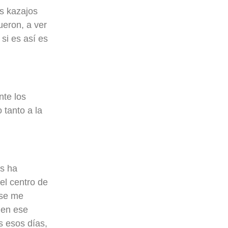
os kazajos
ueron, a ver
si es así es
te los
 tanto a la
s ha
el centro de
 se me
 en ese
s esos días,