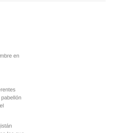
embre en
erentes
 pabellón
el
istán