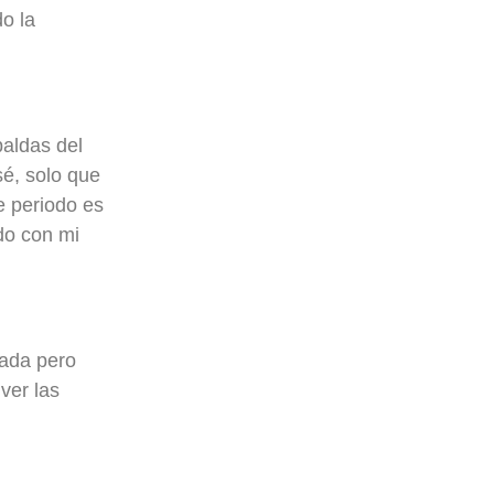
o la
paldas del
sé, solo que
e periodo es
do con mi
nada pero
ver las