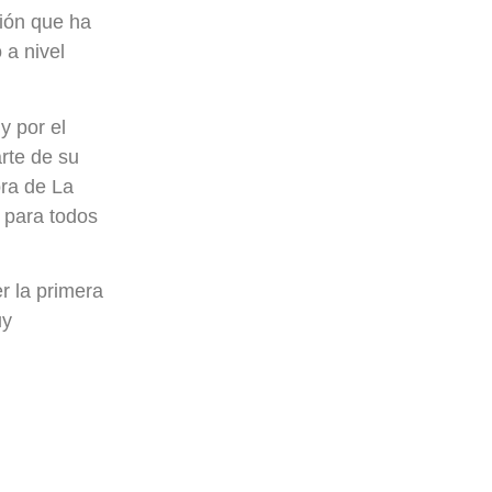
sión que ha
 a nivel
y por el
arte de su
bra de La
a para todos
r la primera
uy