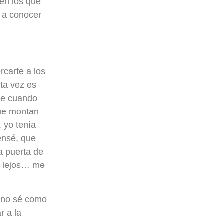
 en los que
 a conocer
rcarte a los
ta vez es
que cuando
que montan
, yo tenía
ensé, que
a puerta de
de lejos… me
o no sé como
r a la