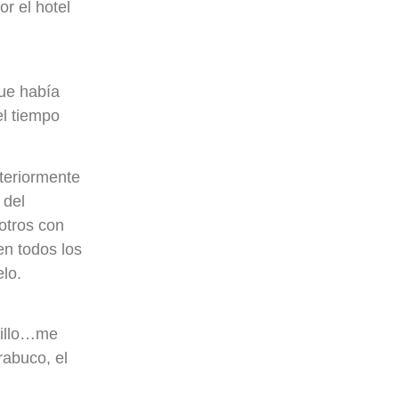
r el hotel
que había
l tiempo
nteriormente
 del
 otros con
n todos los
lo.
quillo…me
rabuco, el