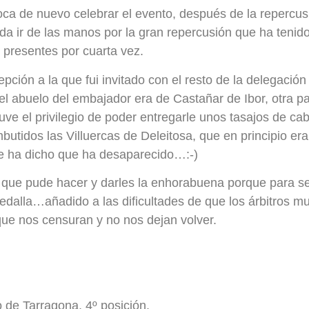
oca de nuevo celebrar el evento, después de la repercu
da ir de las manos por la gran repercusión que ha tenido
 presentes por cuarta vez.
ción a la que fui invitado con el resto de la delegación 
 el abuelo del embajador era de Castañar de Ibor, otra p
ve el privilegio de poder entregarle unos tasajos de ca
butidos las Villuercas de Deleitosa, que en principio er
 me ha dicho que ha desaparecido…:-)
es que pude hacer y darles la enhorabuena porque para se
edalla…añadido a las dificultades de que los árbitros m
que nos censuran y no nos dejan volver.
.
 de Tarragona, 4º posición.