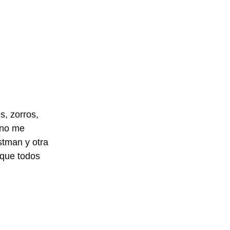
s, zorros,
 no me
stman y otra
 que todos