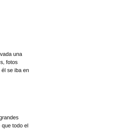
rvada una
s, fotos
él se iba en
 grandes
 que todo el