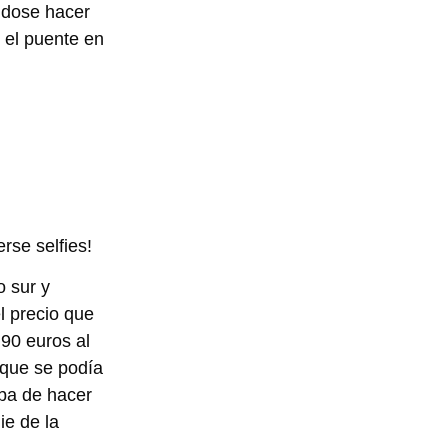
ndose hacer
 el puente en
rse selfies!
o sur y
l precio que
 90 euros al
 que se podía
aba de hacer
ie de la