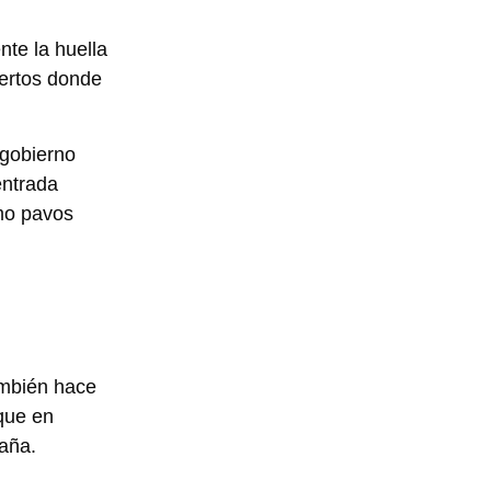
nte la huella
biertos donde
 gobierno
entrada
omo pavos
ambién hace
 que en
raña.